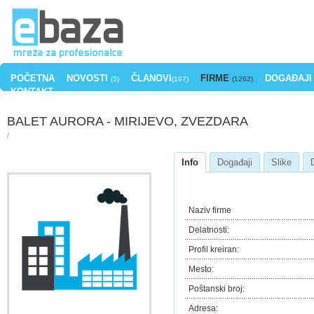
POČETNA
NOVOSTI
ČLANOVI
FIRME
DOGAĐAJI
(5)
(197)
(1262)
KONTAKT
BALET AURORA - MIRIJEVO, ZVEZDARA
/
Info
Događaji
Slike
Naziv firme
Delatnosti:
Profil kreiran:
Mesto:
Poštanski broj:
Adresa: