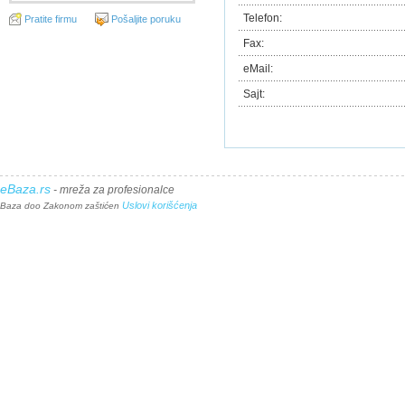
Telefon:
Pratite firmu
Pošaljite poruku
Fax:
eMail:
Sajt:
eBaza.rs
- mreža za profesionalce
Uslovi korišćenja
Baza doo Zakonom zaštićen