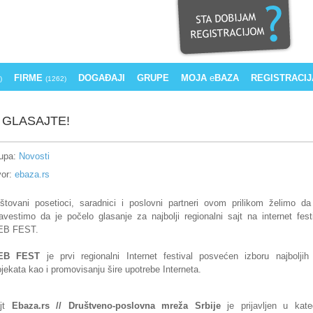
FIRME
DOGAĐAJI
GRUPE
MOJA
e
BAZA
REGISTRACIJ
)
(1262)
 GLASAJTE!
upa:
Novosti
vor:
ebaza.rs
štovani posetioci, saradnici i poslovni partneri ovom prilikom želimo d
avestimo da je počelo glasanje za najbolji regionalni sajt na internet fest
B FEST.
EB FEST
je prvi regionalni Internet festival posvećen izboru najbolji
ojekata kao i promovisanju šire upotrebe Interneta.
ajt
Ebaza.rs // Društveno-poslovna mreža Srbije
je prijavljen u kateg