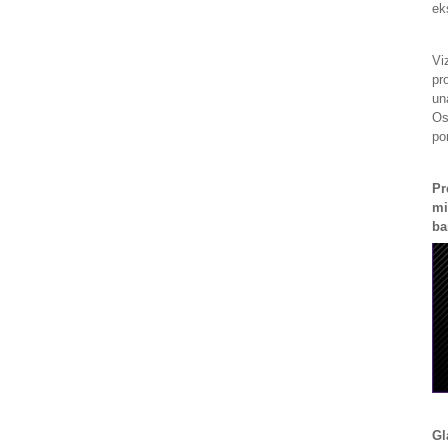
ek
Vi
pr
un
Os
po
Pr
mi
ba
Gl