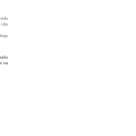
zmeđu
cilju
ulogu
našu
m na