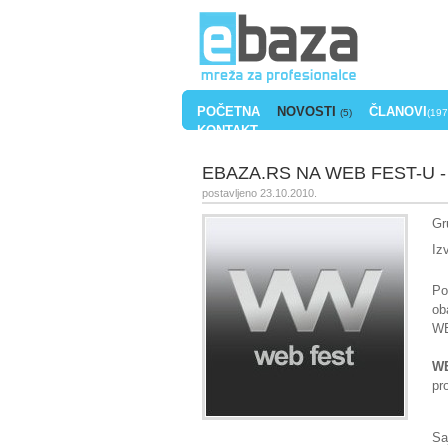
POČETNA
NOVOSTI
ČLANOVI
(5)
(197
KONTAKT
EBAZA.RS NA WEB FEST-U -
postavljeno 23.10.2010.
Gr
Iz
Po
ob
WE
W
pr
S