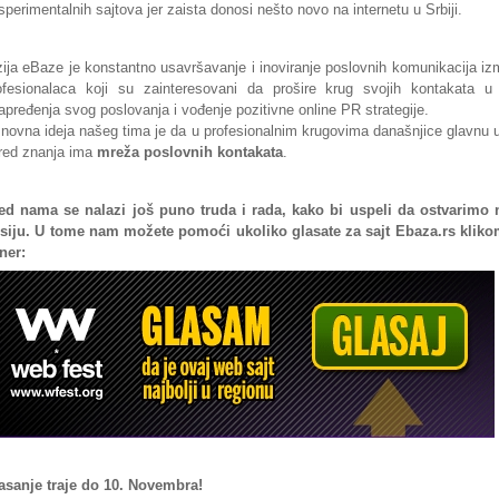
sperimentalnih sajtova jer zaista donosi nešto novo na internetu u Srbiji.
zija eBaze je konstantno usavršavanje i inoviranje poslovnih komunikacija i
ofesionalaca koji su zainteresovani da prošire krug svojih kontakata u 
apređenja svog poslovanja i vođenje pozitivne online PR strategije.
novna ideja našeg tima je da u profesionalnim krugovima današnjice glavnu 
red znanja ima
mreža poslovnih kontakata
.
ed nama se nalazi još puno truda i rada, kako bi uspeli da ostvarimo 
siju. U tome nam možete pomoći ukoliko glasate za sajt Ebaza.rs kliko
ner:
asanje traje do 10. Novembra!