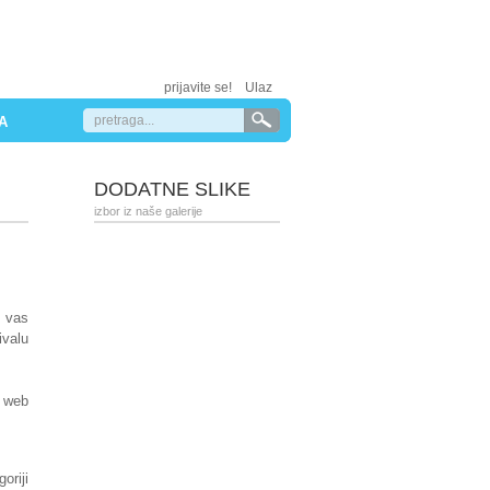
prijavite se!
Ulaz
A
DODATNE SLIKE
izbor iz naše galerije
a vas
ivalu
h web
oriji