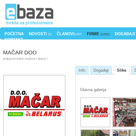
POČETNA
NOVOSTI
ČLANOVI
FIRME
DOGAĐAJI
(5)
(197)
(1262)
KONTAKT
MAČAR DOO
poljoprivredne mašine i delovi /
Info
Događaji
Slike
Glavna galerija