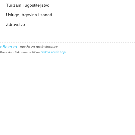
Turizam i ugostiteljstvo
Usluge, trgovina i zanati
Zdravstvo
eBaza.rs
- mreža za profesionalce
Uslovi korišćenja
Baza doo Zakonom zaštićen