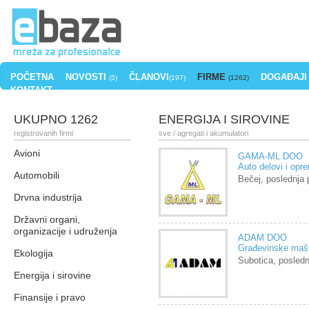
POČETNA
NOVOSTI
ČLANOVI
FIRME
DOGAĐAJI
(5)
(197)
(1262)
KONTAKT
UKUPNO 1262
ENERGIJA I SIROVINE
registrovanih firmi
sve
/ agregati i akumulatori
Avioni
GAMA-ML DOO
Auto delovi i opr
Automobili
Bečej, poslednja
Drvna industrija
Državni organi,
organizacije i udruženja
ADAM DOO
Građevinske maši
Ekologija
Subotica, posled
Energija i sirovine
Finansije i pravo