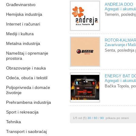
Građevinarstvo
ANDREJA DOO
Agregati i akumul
Hemijska industrija
Temerin, posledn
Internet i računari
Mediji i kultura
ROTOR-KALMAR
Metalna industrija
Zavarivanje
Maši
/
Senta, poslednj
Nameštaj i opremanje
prostora
Obrazovanje i nauka
ENERGY BAT D
Odeća, obuća i tekstil
Agregati i akumul
Bačka Topola, p
Poljoprivreda i domaće
životinje
Prehrambena industrija
Sport i rekreacija
1/5 od (5)
30
/
60
/
90
prikaza po strani
Tehnika
Transport i saobraćaj