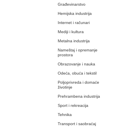
Građevinarstvo
Hemijska industrija
Internet i računari
Mediji i kultura
Metalna industrija
Nameštaj i opremanje
prostora
Obrazovanje i nauka
Odeća, obuća i tekstil
Poljoprivreda i domaće
životinje
Prehrambena industrija
Sport i rekreacija
Tehnika
Transport i saobraćaj