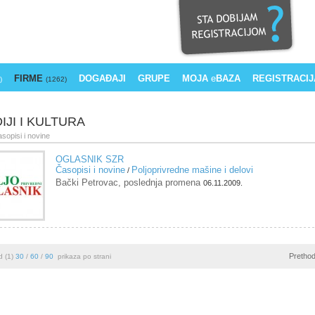
FIRME
DOGAĐAJI
GRUPE
MOJA
e
BAZA
REGISTRACIJ
)
(1262)
IJI I KULTURA
asopisi i novine
OGLASNIK SZR
Časopisi i novine
Poljoprivredne mašine i delovi
/
Bački Petrovac, poslednja promena
06.11.2009.
Pretho
d (1)
30
/
60
/
90
prikaza po strani