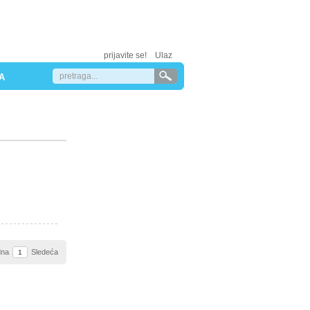
prijavite se!
Ulaz
A
dna
Sledeća
1