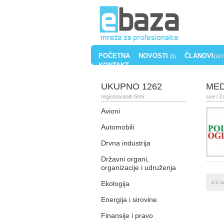
POČETNA
NOVOSTI
ČLANOVI
(5)
(197
KONTAKT
UKUPNO 1262
MED
registrovanih firmi
sve
/ č
Avioni
Automobili
Drvna industrija
Državni organi,
organizacije i udruženja
Ekologija
1/1 o
Energija i sirovine
Finansije i pravo