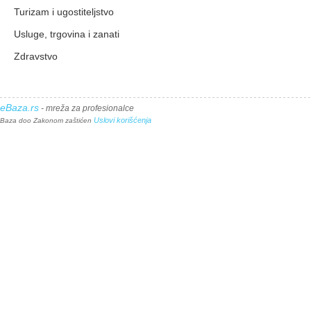
Turizam i ugostiteljstvo
Usluge, trgovina i zanati
Zdravstvo
eBaza.rs
- mreža za profesionalce
Uslovi korišćenja
Baza doo Zakonom zaštićen