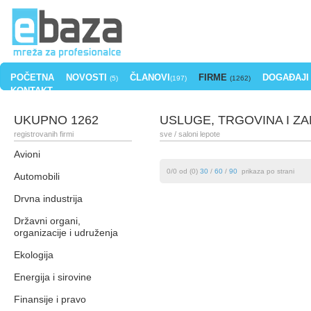
POČETNA
NOVOSTI
ČLANOVI
FIRME
DOGAĐAJI
(5)
(197)
(1262)
KONTAKT
UKUPNO 1262
USLUGE, TRGOVINA I ZA
registrovanih firmi
sve
/ saloni lepote
Avioni
0/0 od (0)
30
/
60
/
90
prikaza po strani
Automobili
Drvna industrija
Državni organi,
organizacije i udruženja
Ekologija
Energija i sirovine
Finansije i pravo