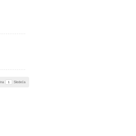
dna
Sledeća
1