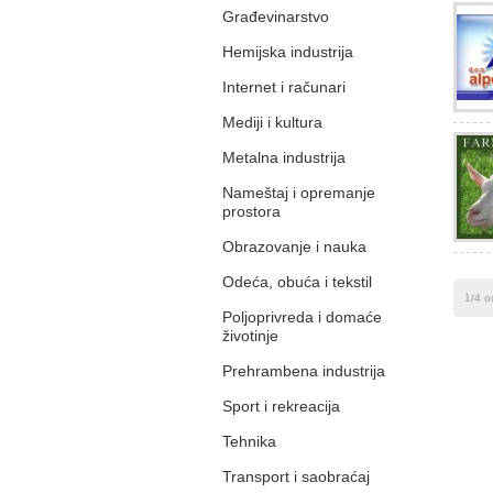
Građevinarstvo
Hemijska industrija
Internet i računari
Mediji i kultura
Metalna industrija
Nameštaj i opremanje
prostora
Obrazovanje i nauka
Odeća, obuća i tekstil
1/4 o
Poljoprivreda i domaće
životinje
Prehrambena industrija
Sport i rekreacija
Tehnika
Transport i saobraćaj