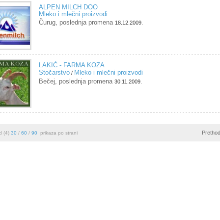
ALPEN MILCH DOO
Mleko i mlečni proizvodi
Čurug, poslednja promena
18.12.2009.
LAKIĆ - FARMA KOZA
Stočarstvo
Mleko i mlečni proizvodi
/
Bečej, poslednja promena
30.11.2009.
Pretho
d (4)
30
/
60
/
90
prikaza po strani