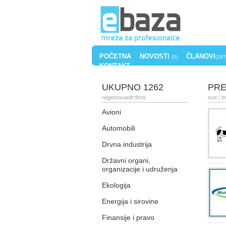
POČETNA
NOVOSTI
ČLANOVI
(5)
(197
KONTAKT
UKUPNO 1262
PRE
registrovanih firmi
sve
/ m
Avioni
Automobili
Drvna industrija
Državni organi,
organizacije i udruženja
Ekologija
Energija i sirovine
Finansije i pravo