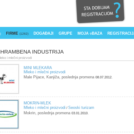
FIRME
DOGAĐAJI
GRUPE
MOJA
e
BAZA
REGISTRACIJ
)
(1262)
HRAMBENA INDUSTRIJA
leko i mlečni proizvodi
MINI MLEKARA
Mleko i mlečni proizvodi
Male Pijace, Kanjiža, poslednja promena
08.07.2012.
MOKRIN-MLEK
Mleko i mlečni proizvodi
Seoski turizam
/
Mokrin, poslednja promena
03.01.2010.