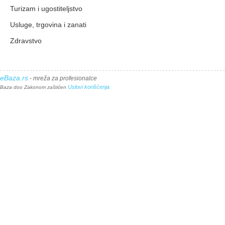
Turizam i ugostiteljstvo
Usluge, trgovina i zanati
Zdravstvo
eBaza.rs
- mreža za profesionalce
Uslovi korišćenja
Baza doo Zakonom zaštićen