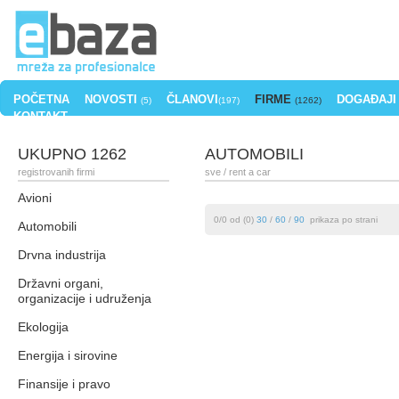
POČETNA
NOVOSTI
ČLANOVI
FIRME
DOGAĐAJI
(5)
(197)
(1262)
KONTAKT
UKUPNO 1262
AUTOMOBILI
registrovanih firmi
sve
/ rent a car
Avioni
0/0 od (0)
30
/
60
/
90
prikaza po strani
Automobili
Drvna industrija
Državni organi,
organizacije i udruženja
Ekologija
Energija i sirovine
Finansije i pravo