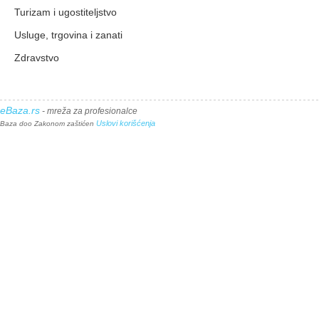
Turizam i ugostiteljstvo
Usluge, trgovina i zanati
Zdravstvo
eBaza.rs
- mreža za profesionalce
Uslovi korišćenja
Baza doo Zakonom zaštićen