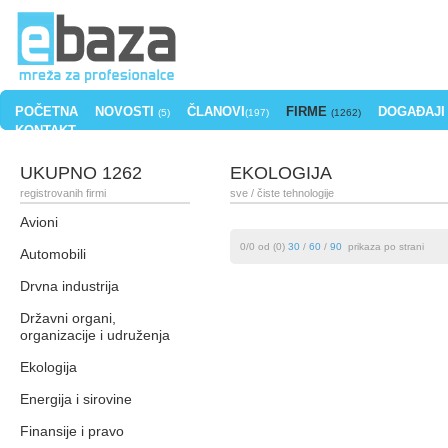
POČETNA
NOVOSTI
ČLANOVI
FIRME
DOGAĐAJI
(5)
(197)
(1262)
KONTAKT
UKUPNO 1262
EKOLOGIJA
registrovanih firmi
sve
/ čiste tehnologije
Avioni
0/0 od (0)
30
/
60
/
90
prikaza po strani
Automobili
Drvna industrija
Državni organi,
organizacije i udruženja
Ekologija
Energija i sirovine
Finansije i pravo