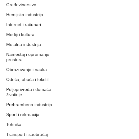
Građevinarstvo
Hemijska industrija
Internet i računari
Mediji i kultura
Metalna industrija
Nameštaj i opremanje
prostora
Obrazovanje i nauka
Odeća, obuća i tekstil
Poljoprivreda i domaće
životinje
Prehrambena industrija
Sport i rekreacija
Tehnika
Transport i saobraćaj