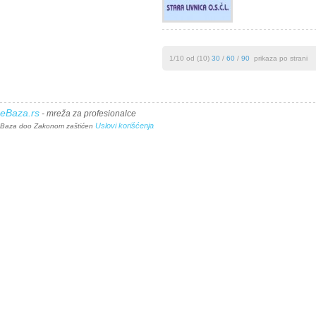
1/10 od (10)
30
/
60
/
90
prikaza po strani
eBaza.rs
- mreža za profesionalce
Uslovi korišćenja
Baza doo Zakonom zaštićen