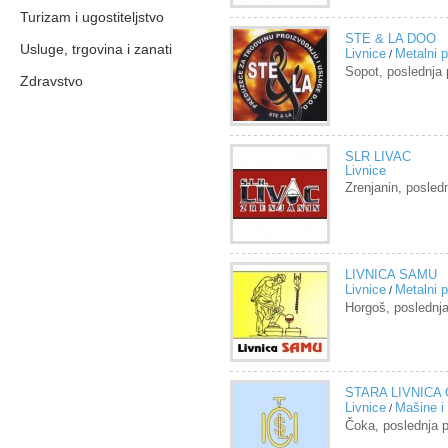
Turizam i ugostiteljstvo
STE & LA DOO
Usluge, trgovina i zanati
Livnice
Metalni p
/
Sopot, poslednj
Zdravstvo
SLR LIVAC
Livnice
Zrenjanin, posle
LIVNICA SAMU
Livnice
Metalni p
/
Horgoš, posledn
STARA LIVNICA 
Livnice
Mašine i
/
Čoka, poslednja