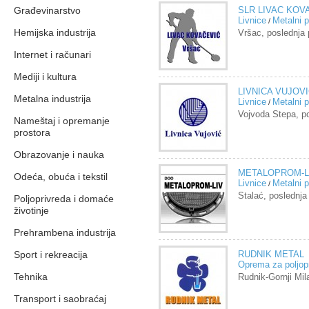
Građevinarstvo
SLR LIVAC KOV
Livnice
Metalni p
/
Hemijska industrija
Vršac, poslednj
Internet i računari
Mediji i kultura
LIVNICA VUJOV
Metalna industrija
Livnice
Metalni p
/
Vojvoda Stepa, p
Nameštaj i opremanje
prostora
Obrazovanje i nauka
METALOPROM-L
Odeća, obuća i tekstil
Livnice
Metalni p
/
Stalać, poslednj
Poljoprivreda i domaće
životinje
Prehrambena industrija
Sport i rekreacija
RUDNIK METAL
Oprema za poljop
Tehnika
Rudnik-Gornji Mi
Transport i saobraćaj