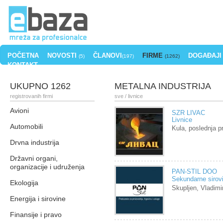
POČETNA
NOVOSTI
ČLANOVI
FIRME
DOGAĐAJI
(5)
(197)
(1262)
KONTAKT
UKUPNO 1262
METALNA INDUSTRIJA
registrovanih firmi
sve
/ livnice
Avioni
SZR LIVAC
Livnice
Automobili
Kula, poslednja 
Drvna industrija
Državni organi,
organizacije i udruženja
PAN-STIL DOO
Sekundarne sirov
Ekologija
Skupljen, Vladimi
Energija i sirovine
Finansije i pravo