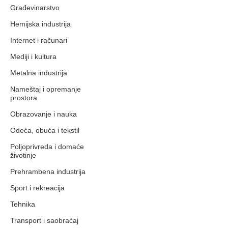
Građevinarstvo
Hemijska industrija
Internet i računari
Mediji i kultura
Metalna industrija
Nameštaj i opremanje
prostora
Obrazovanje i nauka
Odeća, obuća i tekstil
Poljoprivreda i domaće
životinje
Prehrambena industrija
Sport i rekreacija
Tehnika
Transport i saobraćaj