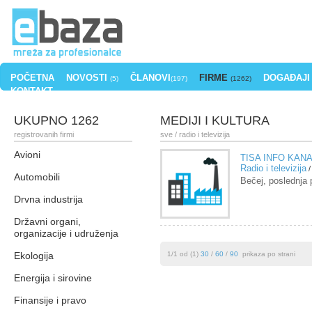
POČETNA
NOVOSTI
ČLANOVI
FIRME
DOGAĐAJI
(5)
(197)
(1262)
KONTAKT
UKUPNO 1262
MEDIJI I KULTURA
registrovanih firmi
sve
/ radio i televizija
Avioni
TISA INFO KAN
Radio i televizija
Automobili
Bečej, poslednja
Drvna industrija
Državni organi,
organizacije i udruženja
Ekologija
1/1 od (1)
30
/
60
/
90
prikaza po strani
Energija i sirovine
Finansije i pravo