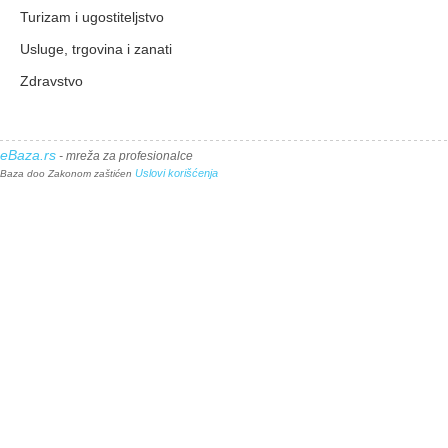
Turizam i ugostiteljstvo
Usluge, trgovina i zanati
Zdravstvo
eBaza.rs
- mreža za profesionalce
Uslovi korišćenja
Baza doo Zakonom zaštićen