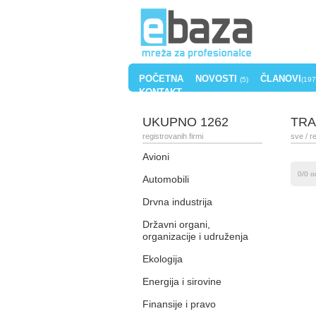
POČETNA
NOVOSTI
ČLANOVI
(5)
(197
KONTAKT
UKUPNO 1262
TRA
registrovanih firmi
sve
/ r
Avioni
0/0 o
Automobili
Drvna industrija
Državni organi,
organizacije i udruženja
Ekologija
Energija i sirovine
Finansije i pravo