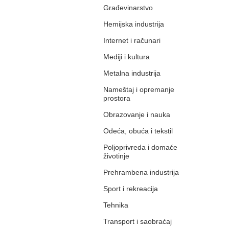
Građevinarstvo
Hemijska industrija
Internet i računari
Mediji i kultura
Metalna industrija
Nameštaj i opremanje
prostora
Obrazovanje i nauka
Odeća, obuća i tekstil
Poljoprivreda i domaće
životinje
Prehrambena industrija
Sport i rekreacija
Tehnika
Transport i saobraćaj