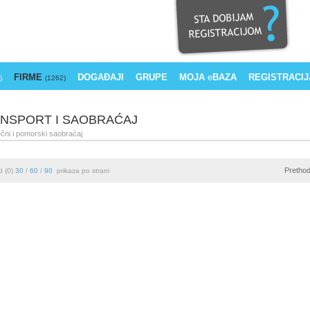
FIRME
DOGAĐAJI
GRUPE
MOJA
e
BAZA
REGISTRACIJ
)
(1262)
NSPORT I SAOBRAĆAJ
ečni i pomorski saobraćaj
Pretho
d (0)
30
/
60
/
90
prikaza po strani