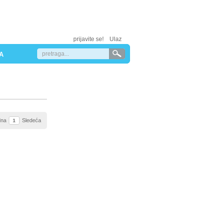
prijavite se!
Ulaz
A
dna
Sledeća
1