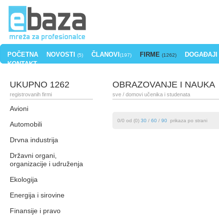
POČETNA
NOVOSTI
ČLANOVI
FIRME
DOGAĐAJI
(5)
(197)
(1262)
KONTAKT
UKUPNO 1262
OBRAZOVANJE I NAUKA
registrovanih firmi
sve
/ domovi učenika i studenata
Avioni
0/0 od (0)
30
/
60
/
90
prikaza po strani
Automobili
Drvna industrija
Državni organi,
organizacije i udruženja
Ekologija
Energija i sirovine
Finansije i pravo