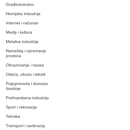
Građevinarstvo
Hemijska industrija
Internet i računari
Mediji i kultura
Metalna industrija
Nameštaj i opremanje
prostora
Obrazovanje i nauka
Odeća, obuća i tekstil
Poljoprivreda i domaće
životinje
Prehrambena industrija
Sport i rekreacija
Tehnika
Transport i saobraćaj