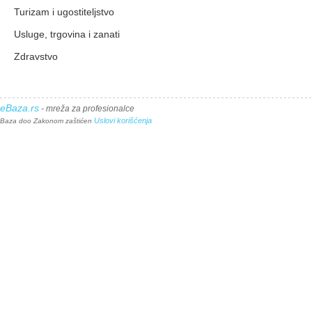
Turizam i ugostiteljstvo
Usluge, trgovina i zanati
Zdravstvo
eBaza.rs
- mreža za profesionalce
Uslovi korišćenja
Baza doo Zakonom zaštićen