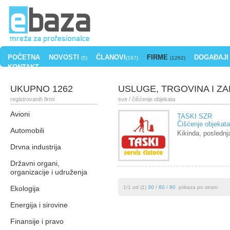
POČETNA
NOVOSTI
ČLANOVI
FIRME
DOGAĐAJI
(5)
(197)
(1262)
KONTAKT
UKUPNO 1262
USLUGE, TRGOVINA I ZA
registrovanih firmi
sve
/ čišćenje objekata
Avioni
TASKI SZR
Čišćenje objekata
Automobili
Kikinda, posledn
Drvna industrija
Državni organi,
organizacije i udruženja
Ekologija
1/1 od (1)
30
/
60
/
90
prikaza po strani
Energija i sirovine
Finansije i pravo