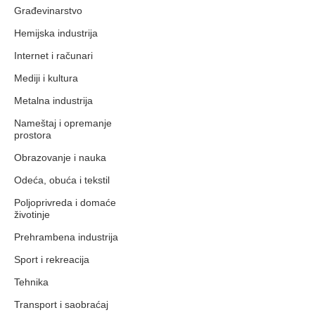
Građevinarstvo
Hemijska industrija
Internet i računari
Mediji i kultura
Metalna industrija
Nameštaj i opremanje
prostora
Obrazovanje i nauka
Odeća, obuća i tekstil
Poljoprivreda i domaće
životinje
Prehrambena industrija
Sport i rekreacija
Tehnika
Transport i saobraćaj