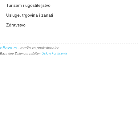
Turizam i ugostiteljstvo
Usluge, trgovina i zanati
Zdravstvo
eBaza.rs
- mreža za profesionalce
Uslovi korišćenja
Baza doo Zakonom zaštićen