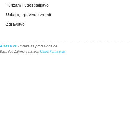
Turizam i ugostiteljstvo
Usluge, trgovina i zanati
Zdravstvo
eBaza.rs
- mreža za profesionalce
Uslovi korišćenja
Baza doo Zakonom zaštićen