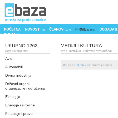
POČETNA
NOVOSTI
ČLANOVI
FIRME
DOGAĐAJI
(5)
(197)
(1262)
KONTAKT
UKUPNO 1262
MEDIJI I KULTURA
registrovanih firmi
sve
/ umetničko i književno stvaralaštvo
Avioni
0/0 od (0)
30
/
60
/
90
prikaza po strani
Automobili
Drvna industrija
Državni organi,
organizacije i udruženja
Ekologija
Energija i sirovine
Finansije i pravo