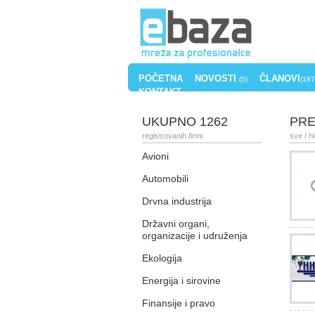
POČETNA
NOVOSTI
ČLANOVI
(5)
(197
KONTAKT
UKUPNO 1262
PRE
registrovanih firmi
sve
/ h
Avioni
Automobili
Drvna industrija
Državni organi,
organizacije i udruženja
Ekologija
Energija i sirovine
Finansije i pravo