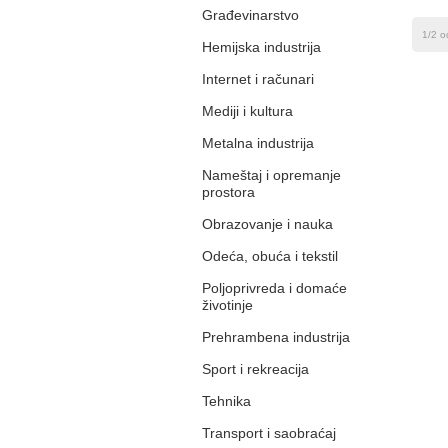
Građevinarstvo
1/2 o
Hemijska industrija
Internet i računari
Mediji i kultura
Metalna industrija
Nameštaj i opremanje
prostora
Obrazovanje i nauka
Odeća, obuća i tekstil
Poljoprivreda i domaće
životinje
Prehrambena industrija
Sport i rekreacija
Tehnika
Transport i saobraćaj