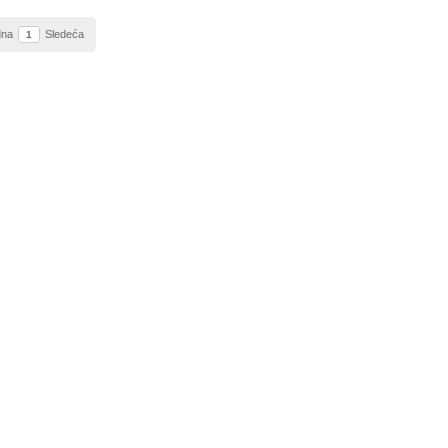
dna
Sledeća
1