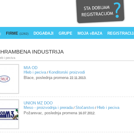
FIRME
DOGAĐAJI
GRUPE
MOJA
e
BAZA
REGISTRACIJ
)
(1262)
HRAMBENA INDUSTRIJA
leb i peciva
MIA OD
Hleb i peciva
Konditorski proizvodi
/
Blace, poslednja promena
22.11.2013.
UNION MZ DOO
Meso - proizvodnja i prerada
Stočarstvo
Hleb i peciva
/
/
Požarevac, poslednja promena
16.07.2012.